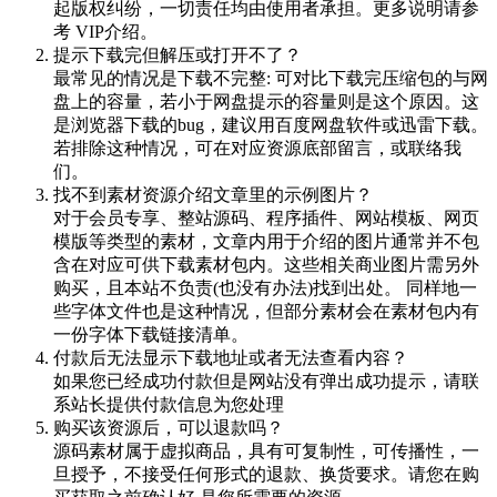
起版权纠纷，一切责任均由使用者承担。更多说明请参
考 VIP介绍。
提示下载完但解压或打开不了？
最常见的情况是下载不完整: 可对比下载完压缩包的与网
盘上的容量，若小于网盘提示的容量则是这个原因。这
是浏览器下载的bug，建议用百度网盘软件或迅雷下载。
若排除这种情况，可在对应资源底部留言，或联络我
们。
找不到素材资源介绍文章里的示例图片？
对于会员专享、整站源码、程序插件、网站模板、网页
模版等类型的素材，文章内用于介绍的图片通常并不包
含在对应可供下载素材包内。这些相关商业图片需另外
购买，且本站不负责(也没有办法)找到出处。 同样地一
些字体文件也是这种情况，但部分素材会在素材包内有
一份字体下载链接清单。
付款后无法显示下载地址或者无法查看内容？
如果您已经成功付款但是网站没有弹出成功提示，请联
系站长提供付款信息为您处理
购买该资源后，可以退款吗？
源码素材属于虚拟商品，具有可复制性，可传播性，一
旦授予，不接受任何形式的退款、换货要求。请您在购