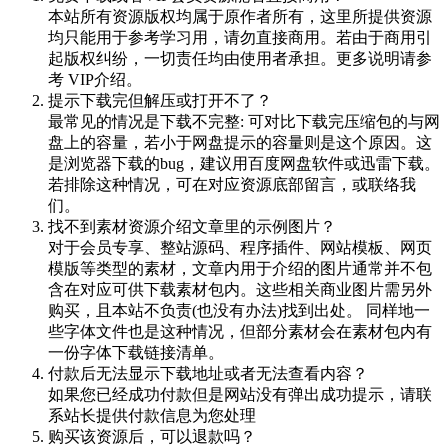
本站所有资源版权均属于原作者所有，这里所提供资源
均只能用于参考学习用，请勿直接商用。若由于商用引
起版权纠纷，一切责任均由使用者承担。更多说明请参
考 VIP介绍。
提示下载完但解压或打开不了？
最常见的情况是下载不完整: 可对比下载完压缩包的与网
盘上的容量，若小于网盘提示的容量则是这个原因。这
是浏览器下载的bug，建议用百度网盘软件或迅雷下载。
若排除这种情况，可在对应资源底部留言，或联络我
们。
找不到素材资源介绍文章里的示例图片？
对于会员专享、整站源码、程序插件、网站模板、网页
模版等类型的素材，文章内用于介绍的图片通常并不包
含在对应可供下载素材包内。这些相关商业图片需另外
购买，且本站不负责(也没有办法)找到出处。 同样地一
些字体文件也是这种情况，但部分素材会在素材包内有
一份字体下载链接清单。
付款后无法显示下载地址或者无法查看内容？
如果您已经成功付款但是网站没有弹出成功提示，请联
系站长提供付款信息为您处理
购买该资源后，可以退款吗？