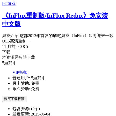
PC游戏
《InFlux重制版/InFlux Redux》免安装
中文版
游戏介绍 这部2013年首发的解谜游戏《InFlux》即将迎来一款
UE5高清重制...
11 月前
0
0
8
5
下载
本资源需权限下载
5
游戏币
VIP折扣
普通用户:
5游戏币
月卡赞助:
免费
永久赞助:
免费
购买下载权限
包含资源:
(2个)
最近更新:
2025-06-04