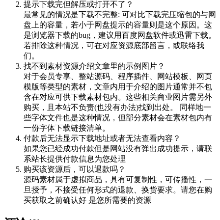
提示下载完但解压或打开不了？
最常见的情况是下载不完整: 可对比下载完压缩包的与网
盘上的容量，若小于网盘提示的容量则是这个原因。这
是浏览器下载的bug，建议用百度网盘软件或迅雷下载。
若排除这种情况，可在对应资源底部留言，或联络我
们。
找不到素材资源介绍文章里的示例图片？
对于会员专享、整站源码、程序插件、网站模板、网页
模版等类型的素材，文章内用于介绍的图片通常并不包
含在对应可供下载素材包内。这些相关商业图片需另外
购买，且本站不负责(也没有办法)找到出处。 同样地一
些字体文件也是这种情况，但部分素材会在素材包内有
一份字体下载链接清单。
付款后无法显示下载地址或者无法查看内容？
如果您已经成功付款但是网站没有弹出成功提示，请联
系站长提供付款信息为您处理
购买该资源后，可以退款吗？
源码素材属于虚拟商品，具有可复制性，可传播性，一
旦授予，不接受任何形式的退款、换货要求。请您在购
买获取之前确认好 是您所需要的资源