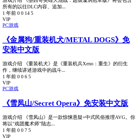
游戏介绍 《墨西哥英雄大混战：超级漩涡冠军版》将会包含
所有的以往DLC内容、追加...
1 年前
0
0
14
5
VIP
PC游戏
《金属狗/重装机犬/METAL DOGS》免
安装中文版
游戏介绍 《重装机犬》是《重装机兵Xeno：重生》的衍生
作，继续讲述游戏中的战斗...
1 年前
0
0
6
5
VIP
PC游戏
《雪凤山/Secret Opera》免安装中文版
游戏介绍 《雪凤山》是一款惊悚悬疑+中式民俗推理AVG。你
将以"戏团魔术师”陆志...
1 年前
0
0
7
5
VIP