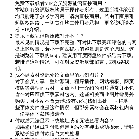
免费下载或者VIP会员资源能否直接商用？
本站所有资源版权均属于原作者所有，这里所提供资源
均只能用于参考学习用，请勿直接商用。若由于商用引
起版权纠纷，一切责任均由使用者承担。更多说明请参
考 VIP介绍。
提示下载完但解压或打开不了？
最常见的情况是下载不完整: 可对比下载完压缩包的与网
盘上的容量，若小于网盘提示的容量则是这个原因。这
是浏览器下载的bug，建议用百度网盘软件或迅雷下载。
若排除这种情况，可在对应资源底部留言，或联络我
们。
找不到素材资源介绍文章里的示例图片？
对于会员专享、整站源码、程序插件、网站模板、网页
模版等类型的素材，文章内用于介绍的图片通常并不包
含在对应可供下载素材包内。这些相关商业图片需另外
购买，且本站不负责(也没有办法)找到出处。 同样地一
些字体文件也是这种情况，但部分素材会在素材包内有
一份字体下载链接清单。
付款后无法显示下载地址或者无法查看内容？
如果您已经成功付款但是网站没有弹出成功提示，请联
系站长提供付款信息为您处理