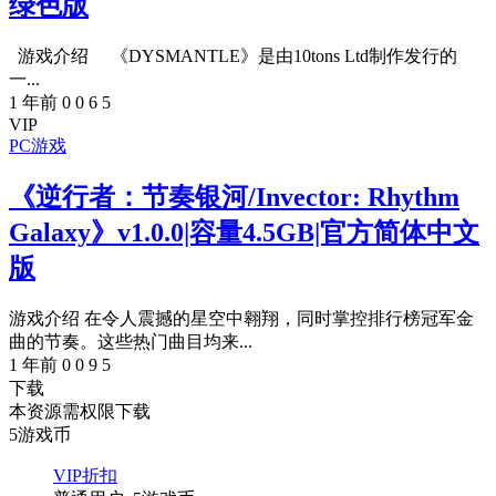
绿色版
游戏介绍 《DYSMANTLE》是由10tons Ltd制作发行的
一...
1 年前
0
0
6
5
VIP
PC游戏
《逆行者：节奏银河/Invector: Rhythm
Galaxy》v1.0.0|容量4.5GB|官方简体中文
版
游戏介绍 在令人震撼的星空中翱翔，同时掌控排行榜冠军金
曲的节奏。这些热门曲目均来...
1 年前
0
0
9
5
下载
本资源需权限下载
5
游戏币
VIP折扣