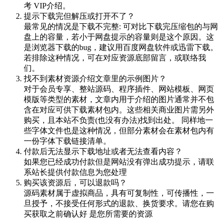
考 VIP介绍。
提示下载完但解压或打开不了？
最常见的情况是下载不完整: 可对比下载完压缩包的与网
盘上的容量，若小于网盘提示的容量则是这个原因。这
是浏览器下载的bug，建议用百度网盘软件或迅雷下载。
若排除这种情况，可在对应资源底部留言，或联络我
们。
找不到素材资源介绍文章里的示例图片？
对于会员专享、整站源码、程序插件、网站模板、网页
模版等类型的素材，文章内用于介绍的图片通常并不包
含在对应可供下载素材包内。这些相关商业图片需另外
购买，且本站不负责(也没有办法)找到出处。 同样地一
些字体文件也是这种情况，但部分素材会在素材包内有
一份字体下载链接清单。
付款后无法显示下载地址或者无法查看内容？
如果您已经成功付款但是网站没有弹出成功提示，请联
系站长提供付款信息为您处理
购买该资源后，可以退款吗？
源码素材属于虚拟商品，具有可复制性，可传播性，一
旦授予，不接受任何形式的退款、换货要求。请您在购
买获取之前确认好 是您所需要的资源