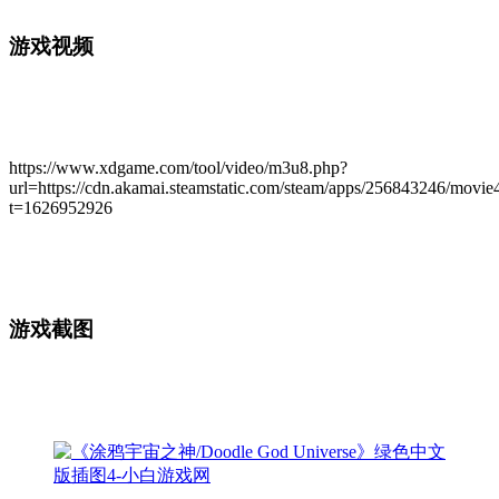
游戏视频
https://www.xdgame.com/tool/video/m3u8.php?
url=https://cdn.akamai.steamstatic.com/steam/apps/256843246/mov
t=1626952926
游戏截图