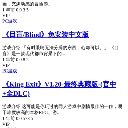
画，充满动感的冒险游...
1 年前
0
0
3
5
VIP
PC游戏
《目盲/Blind》免安装中文版
游戏介绍 「有时眼睛无法分辨的东西，心却可以。」 《目
盲》是一款现代都市背景下的...
1 年前
0
0
8
5
VIP
PC游戏
《King Exit》V1.20-最终典藏版-(官中
+全DLC)
游戏介绍 这可能是你玩过的同人游戏中剧情最佳的一作，属
于难度较高的本格RPG。游...
1 年前
0
0
573
5
VIP