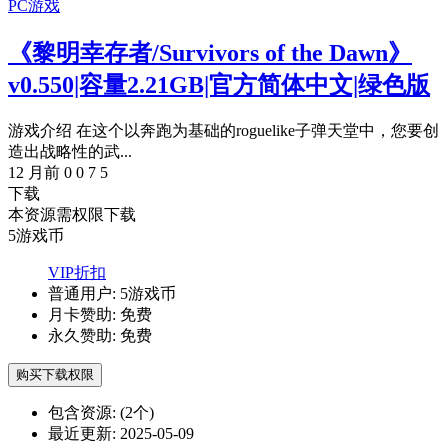
PC游戏
《黎明幸存者/Survivors of the Dawn》
v0.550|容量2.21GB|官方简体中文|绿色版
游戏介绍 在这个以奔跑为基础的roguelike子弹天堂中，您要创
造出战略性的武...
12 月前
0
0
7
5
下载
本资源需权限下载
5
游戏币
VIP折扣
普通用户:
5游戏币
月卡赞助:
免费
永久赞助:
免费
购买下载权限
包含资源:
(2个)
最近更新:
2025-05-09