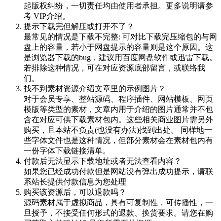
起版权纠纷，一切责任均由使用者承担。更多说明请参
考 VIP介绍。
提示下载完但解压或打开不了？
最常见的情况是下载不完整: 可对比下载完压缩包的与网
盘上的容量，若小于网盘提示的容量则是这个原因。这
是浏览器下载的bug，建议用百度网盘软件或迅雷下载。
若排除这种情况，可在对应资源底部留言，或联络我
们。
找不到素材资源介绍文章里的示例图片？
对于会员专享、整站源码、程序插件、网站模板、网页
模版等类型的素材，文章内用于介绍的图片通常并不包
含在对应可供下载素材包内。这些相关商业图片需另外
购买，且本站不负责(也没有办法)找到出处。 同样地一
些字体文件也是这种情况，但部分素材会在素材包内有
一份字体下载链接清单。
付款后无法显示下载地址或者无法查看内容？
如果您已经成功付款但是网站没有弹出成功提示，请联
系站长提供付款信息为您处理
购买该资源后，可以退款吗？
源码素材属于虚拟商品，具有可复制性，可传播性，一
旦授予，不接受任何形式的退款、换货要求。请您在购