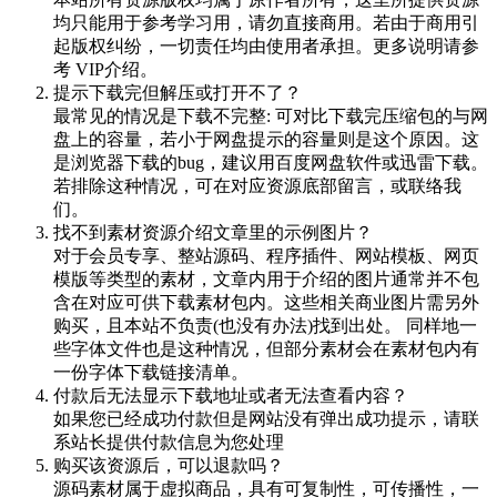
均只能用于参考学习用，请勿直接商用。若由于商用引
起版权纠纷，一切责任均由使用者承担。更多说明请参
考 VIP介绍。
提示下载完但解压或打开不了？
最常见的情况是下载不完整: 可对比下载完压缩包的与网
盘上的容量，若小于网盘提示的容量则是这个原因。这
是浏览器下载的bug，建议用百度网盘软件或迅雷下载。
若排除这种情况，可在对应资源底部留言，或联络我
们。
找不到素材资源介绍文章里的示例图片？
对于会员专享、整站源码、程序插件、网站模板、网页
模版等类型的素材，文章内用于介绍的图片通常并不包
含在对应可供下载素材包内。这些相关商业图片需另外
购买，且本站不负责(也没有办法)找到出处。 同样地一
些字体文件也是这种情况，但部分素材会在素材包内有
一份字体下载链接清单。
付款后无法显示下载地址或者无法查看内容？
如果您已经成功付款但是网站没有弹出成功提示，请联
系站长提供付款信息为您处理
购买该资源后，可以退款吗？
源码素材属于虚拟商品，具有可复制性，可传播性，一