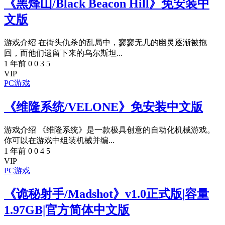
《黑烽山/Black Beacon Hill》免安装中
文版
游戏介绍 在街头仇杀的乱局中，寥寥无几的幽灵逐渐被拖
回，而他们遗留下来的乌尔斯坦...
1 年前
0
0
3
5
VIP
PC游戏
《维隆系统/VELONE》免安装中文版
游戏介绍 《维隆系统》是一款极具创意的自动化机械游戏。
你可以在游戏中组装机械并编...
1 年前
0
0
4
5
VIP
PC游戏
《诡秘射手/Madshot》v1.0正式版|容量
1.97GB|官方简体中文版