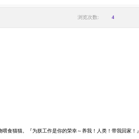
浏览次数:
4
物喂食猫猫。『为朕工作是你的荣幸～养我！人类！带我回家！