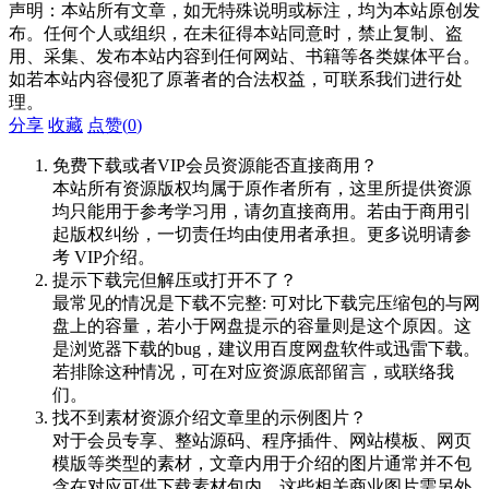
声明：本站所有文章，如无特殊说明或标注，均为本站原创发
布。任何个人或组织，在未征得本站同意时，禁止复制、盗
用、采集、发布本站内容到任何网站、书籍等各类媒体平台。
如若本站内容侵犯了原著者的合法权益，可联系我们进行处
理。
分享
收藏
点赞(
0
)
免费下载或者VIP会员资源能否直接商用？
本站所有资源版权均属于原作者所有，这里所提供资源
均只能用于参考学习用，请勿直接商用。若由于商用引
起版权纠纷，一切责任均由使用者承担。更多说明请参
考 VIP介绍。
提示下载完但解压或打开不了？
最常见的情况是下载不完整: 可对比下载完压缩包的与网
盘上的容量，若小于网盘提示的容量则是这个原因。这
是浏览器下载的bug，建议用百度网盘软件或迅雷下载。
若排除这种情况，可在对应资源底部留言，或联络我
们。
找不到素材资源介绍文章里的示例图片？
对于会员专享、整站源码、程序插件、网站模板、网页
模版等类型的素材，文章内用于介绍的图片通常并不包
含在对应可供下载素材包内。这些相关商业图片需另外