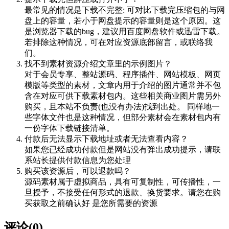
最常见的情况是下载不完整: 可对比下载完压缩包的与网
盘上的容量，若小于网盘提示的容量则是这个原因。这
是浏览器下载的bug，建议用百度网盘软件或迅雷下载。
若排除这种情况，可在对应资源底部留言，或联络我
们。
找不到素材资源介绍文章里的示例图片？
对于会员专享、整站源码、程序插件、网站模板、网页
模版等类型的素材，文章内用于介绍的图片通常并不包
含在对应可供下载素材包内。这些相关商业图片需另外
购买，且本站不负责(也没有办法)找到出处。 同样地一
些字体文件也是这种情况，但部分素材会在素材包内有
一份字体下载链接清单。
付款后无法显示下载地址或者无法查看内容？
如果您已经成功付款但是网站没有弹出成功提示，请联
系站长提供付款信息为您处理
购买该资源后，可以退款吗？
源码素材属于虚拟商品，具有可复制性，可传播性，一
旦授予，不接受任何形式的退款、换货要求。请您在购
买获取之前确认好 是您所需要的资源
评论(0)