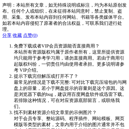
声明：本站所有文章，如无特殊说明或标注，均为本站原创发
布。任何个人或组织，在未征得本站同意时，禁止复制、盗
用、采集、发布本站内容到任何网站、书籍等各类媒体平台。
如若本站内容侵犯了原著者的合法权益，可联系我们进行处
理。
分享
收藏
点赞(
0
)
免费下载或者VIP会员资源能否直接商用？
本站所有资源版权均属于原作者所有，这里所提供资源
均只能用于参考学习用，请勿直接商用。若由于商用引
起版权纠纷，一切责任均由使用者承担。更多说明请参
考 VIP介绍。
提示下载完但解压或打开不了？
最常见的情况是下载不完整: 可对比下载完压缩包的与网
盘上的容量，若小于网盘提示的容量则是这个原因。这
是浏览器下载的bug，建议用百度网盘软件或迅雷下载。
若排除这种情况，可在对应资源底部留言，或联络我
们。
找不到素材资源介绍文章里的示例图片？
对于会员专享、整站源码、程序插件、网站模板、网页
模版等类型的素材，文章内用于介绍的图片通常并不包