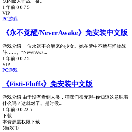
队的敌人作战，征...
1 年前
0
0
7
5
VIP
PC游戏
《永不觉醒/NeverAwake》免安装中文版
游戏介绍 一位永远不会醒来的少女。她在梦中不断与怪物战
斗……。"NeverAwa...
1 年前
0
0
2
5
VIP
PC游戏
《Fisti-Fluffs》免安装中文版
游戏介绍 由于没有看到人类，猫咪们很无聊–你知道这意味着
什么吗？这就对了。是时候...
1 年前
0
0
22
5
下载
本资源需权限下载
5
游戏币