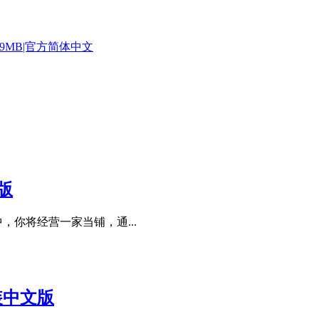
容量649MB|官方简体中文
文版
，你将经营一家当铺，通...
安装中文版