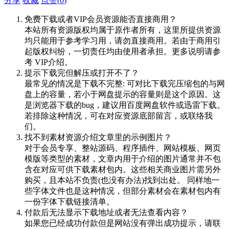
分享
收藏
点赞(
0
)
免费下载或者VIP会员资源能否直接商用？
本站所有资源版权均属于原作者所有，这里所提供资源
均只能用于参考学习用，请勿直接商用。若由于商用引
起版权纠纷，一切责任均由使用者承担。更多说明请参
考 VIP介绍。
提示下载完但解压或打开不了？
最常见的情况是下载不完整: 可对比下载完压缩包的与网
盘上的容量，若小于网盘提示的容量则是这个原因。这
是浏览器下载的bug，建议用百度网盘软件或迅雷下载。
若排除这种情况，可在对应资源底部留言，或联络我
们。
找不到素材资源介绍文章里的示例图片？
对于会员专享、整站源码、程序插件、网站模板、网页
模版等类型的素材，文章内用于介绍的图片通常并不包
含在对应可供下载素材包内。这些相关商业图片需另外
购买，且本站不负责(也没有办法)找到出处。 同样地一
些字体文件也是这种情况，但部分素材会在素材包内有
一份字体下载链接清单。
付款后无法显示下载地址或者无法查看内容？
如果您已经成功付款但是网站没有弹出成功提示，请联