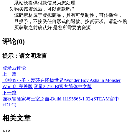
系站长提供付款信息为您处理
购买该资源后，可以退款吗？
源码素材属于虚拟商品，具有可复制性，可传播性，一
旦授予，不接受任何形式的退款、换货要求。请您在购
买获取之前确认好 是您所需要的资源
评论(0)
提示：请文明发言
登录后评论
上一篇
《神奇小子・爱莎在怪物世界/Wonder Boy Asha in Monster
World》完整版|容量2.21GB|官方简体中文版
下一篇
强欲冒险家与王室之血-Build.11195565-1.02-(STEAM官中
+DLC)
相关文章
VIP