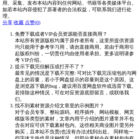
用、采集、发布本站内容到任何网站、书籍等各类媒体平台。
如若本站内容侵犯了原著者的合法权益，可联系我们进行处
理。
分享
收藏
点赞(
0
)
免费下载或者VIP会员资源能否直接商用？
本站所有资源版权均属于原作者所有，这里所提供资源
均只能用于参考学习用，请勿直接商用。若由于商用引
起版权纠纷，一切责任均由使用者承担。更多说明请参
考 VIP介绍。
提示下载完但解压或打开不了？
最常见的情况是下载不完整: 可对比下载完压缩包的与网
盘上的容量，若小于网盘提示的容量则是这个原因。这
是浏览器下载的bug，建议用百度网盘软件或迅雷下载。
若排除这种情况，可在对应资源底部留言，或联络我
们。
找不到素材资源介绍文章里的示例图片？
对于会员专享、整站源码、程序插件、网站模板、网页
模版等类型的素材，文章内用于介绍的图片通常并不包
含在对应可供下载素材包内。这些相关商业图片需另外
购买，且本站不负责(也没有办法)找到出处。 同样地一
些字体文件也是这种情况，但部分素材会在素材包内有