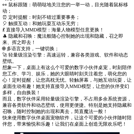
👀 鼠标跟随：萌萌哒地关注您的一举一动，目光随着鼠标移
动；
⏰ 定时提醒：时刻不错过重要事务；
🎈 触摸互动：和她玩耍互动乐无穷；
💃 直接导入MMD模型：海量人物模型任意更换！
🎩 隐藏和召唤：魔法般随心控制她的出现和隐藏，召之即
来、挥之即去！
🌐 多语言支持，一键切换；
🚀 轻量级渲染引擎：高速运转，兼容各类游戏、软件和动态
壁纸。
想象一下，桌面上有这么个可爱的数字小伙伴桌宠，时刻陪伴
您工作、学习、娱乐，她的大眼睛时刻关注着您，萌化您的
心！定时提醒，让您高枕无忧。轻触屏幕，与她互动玩耍，让
桌面生动有趣！她支持直接导入MMD模型，让您的伙伴变幻
多样，自由换装！
而且，数字伙伴采用轻量级渲染引擎，不占用多余系统资源，
兼容各类软件和动态壁纸，使用更便捷。特别是她支持隐藏和
召唤，随时控制她的出现和离去，简直魔法一般！
快来使用数字伙伴桌面宠物软件，让这个可爱的小伙伴随时陪
伴您，带来愉悦和乐趣！让我们在桌面上创造无限欢乐吧！