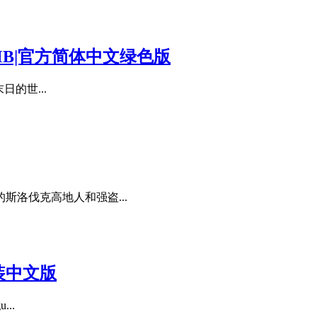
833MB|官方简体中文绿色版
日的世...
斯洛伐克高地人和强盗...
安装中文版
..