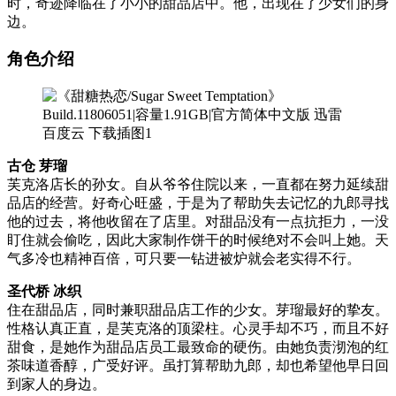
时，奇迹降临在了小小的甜品店中。他，出现在了少女们的身
边。
角色介绍
古仓 芽瑠
芙克洛店长的孙女。自从爷爷住院以来，一直都在努力延续甜
品店的经营。好奇心旺盛，于是为了帮助失去记忆的九郎寻找
他的过去，将他收留在了店里。对甜品没有一点抗拒力，一没
盯住就会偷吃，因此大家制作饼干的时候绝对不会叫上她。天
气多冷也精神百倍，可只要一钻进被炉就会老实得不行。
圣代桥 冰织
住在甜品店，同时兼职甜品店工作的少女。芽瑠最好的挚友。
性格认真正直，是芙克洛的顶梁柱。心灵手却不巧，而且不好
甜食，是她作为甜品店员工最致命的硬伤。由她负责沏泡的红
茶味道香醇，广受好评。虽打算帮助九郎，却也希望他早日回
到家人的身边。