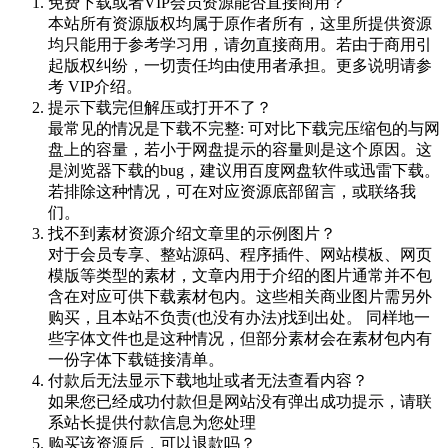
免费下载或者VIP会员资源能否直接商用？
本站所有资源版权均属于原作者所有，这里所提供资源
均只能用于参考学习用，请勿直接商用。若由于商用引
起版权纠纷，一切责任均由使用者承担。更多说明请参
考 VIP介绍。
提示下载完但解压或打开不了？
最常见的情况是下载不完整: 可对比下载完压缩包的与网
盘上的容量，若小于网盘提示的容量则是这个原因。这
是浏览器下载的bug，建议用百度网盘软件或迅雷下载。
若排除这种情况，可在对应资源底部留言，或联络我
们。
找不到素材资源介绍文章里的示例图片？
对于会员专享、整站源码、程序插件、网站模板、网页
模版等类型的素材，文章内用于介绍的图片通常并不包
含在对应可供下载素材包内。这些相关商业图片需另外
购买，且本站不负责(也没有办法)找到出处。 同样地一
些字体文件也是这种情况，但部分素材会在素材包内有
一份字体下载链接清单。
付款后无法显示下载地址或者无法查看内容？
如果您已经成功付款但是网站没有弹出成功提示，请联
系站长提供付款信息为您处理
购买该资源后，可以退款吗？