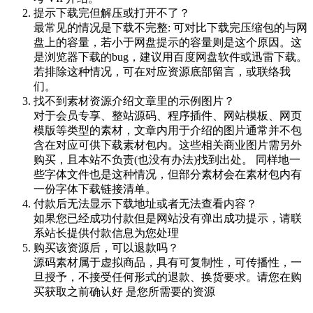
提示下载完但解压或打开不了？
最常见的情况是下载不完整: 可对比下载完压缩包的与网
盘上的容量，若小于网盘提示的容量则是这个原因。这
是浏览器下载的bug，建议用百度网盘软件或迅雷下载。
若排除这种情况，可在对应资源底部留言，或联络我
们。
找不到素材资源介绍文章里的示例图片？
对于会员专享、整站源码、程序插件、网站模板、网页
模版等类型的素材，文章内用于介绍的图片通常并不包
含在对应可供下载素材包内。这些相关商业图片需另外
购买，且本站不负责(也没有办法)找到出处。 同样地一
些字体文件也是这种情况，但部分素材会在素材包内有
一份字体下载链接清单。
付款后无法显示下载地址或者无法查看内容？
如果您已经成功付款但是网站没有弹出成功提示，请联
系站长提供付款信息为您处理
购买该资源后，可以退款吗？
源码素材属于虚拟商品，具有可复制性，可传播性，一
旦授予，不接受任何形式的退款、换货要求。请您在购
买获取之前确认好 是您所需要的资源