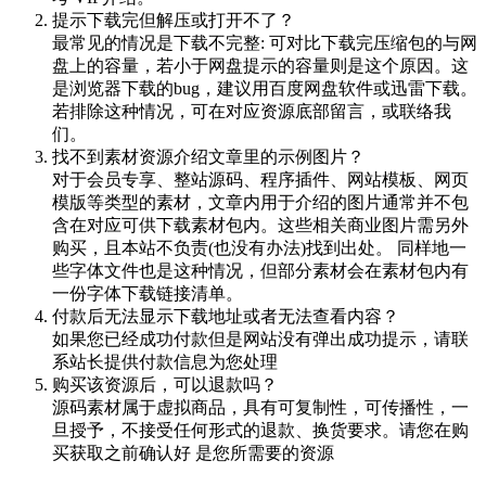
提示下载完但解压或打开不了？
最常见的情况是下载不完整: 可对比下载完压缩包的与网
盘上的容量，若小于网盘提示的容量则是这个原因。这
是浏览器下载的bug，建议用百度网盘软件或迅雷下载。
若排除这种情况，可在对应资源底部留言，或联络我
们。
找不到素材资源介绍文章里的示例图片？
对于会员专享、整站源码、程序插件、网站模板、网页
模版等类型的素材，文章内用于介绍的图片通常并不包
含在对应可供下载素材包内。这些相关商业图片需另外
购买，且本站不负责(也没有办法)找到出处。 同样地一
些字体文件也是这种情况，但部分素材会在素材包内有
一份字体下载链接清单。
付款后无法显示下载地址或者无法查看内容？
如果您已经成功付款但是网站没有弹出成功提示，请联
系站长提供付款信息为您处理
购买该资源后，可以退款吗？
源码素材属于虚拟商品，具有可复制性，可传播性，一
旦授予，不接受任何形式的退款、换货要求。请您在购
买获取之前确认好 是您所需要的资源