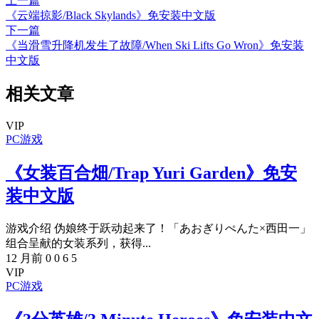
上一篇
《云端掠影/Black Skylands》免安装中文版
下一篇
《当滑雪升降机发生了故障/When Ski Lifts Go Wron》免安装
中文版
相关文章
VIP
PC游戏
《女装百合畑/Trap Yuri Garden》免安
装中文版
游戏介绍 伪娘终于跃动起来了！「あおぎりぺんた×西田一」
组合呈献的女装系列，获得...
12 月前
0
0
6
5
VIP
PC游戏