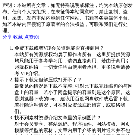
声明：本站所有文章，如无特殊说明或标注，均为本站原创发
布。任何个人或组织，在未征得本站同意时，禁止复制、盗
用、采集、发布本站内容到任何网站、书籍等各类媒体平台。
如若本站内容侵犯了原著者的合法权益，可联系我们进行处
理。
分享
收藏
点赞(
0
)
免费下载或者VIP会员资源能否直接商用？
本站所有资源版权均属于原作者所有，这里所提供资源
均只能用于参考学习用，请勿直接商用。若由于商用引
起版权纠纷，一切责任均由使用者承担。更多说明请参
考 VIP介绍。
提示下载完但解压或打开不了？
最常见的情况是下载不完整: 可对比下载完压缩包的与网
盘上的容量，若小于网盘提示的容量则是这个原因。这
是浏览器下载的bug，建议用百度网盘软件或迅雷下载。
若排除这种情况，可在对应资源底部留言，或联络我
们。
找不到素材资源介绍文章里的示例图片？
对于会员专享、整站源码、程序插件、网站模板、网页
模版等类型的素材，文章内用于介绍的图片通常并不包