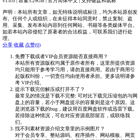
v1.0.0 | 容量3.29GB | 官方简体中文 | 支持键盘和鼠标
声明：本站所有文章，如无特殊说明或标注，均为本站原创发
布。任何个人或组织，在未征得本站同意时，禁止复制、盗
用、采集、发布本站内容到任何网站、书籍等各类媒体平台。
如若本站内容侵犯了原著者的合法权益，可联系我们进行处
理。
分享
收藏
点赞(
0
)
免费下载或者VIP会员资源能否直接商用？
本站所有资源版权均属于原作者所有，这里所提供资源
均只能用于参考学习用，请勿直接商用。若由于商用引
起版权纠纷，一切责任均由使用者承担。更多说明请参
考 VIP介绍。
提示下载完但解压或打开不了？
最常见的情况是下载不完整: 可对比下载完压缩包的与网
盘上的容量，若小于网盘提示的容量则是这个原因。这
是浏览器下载的bug，建议用百度网盘软件或迅雷下载。
若排除这种情况，可在对应资源底部留言，或联络我
们。
找不到素材资源介绍文章里的示例图片？
对于会员专享、整站源码、程序插件、网站模板、网页