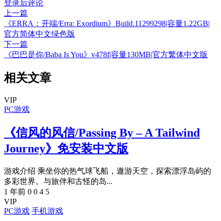
登录后评论
上一篇
《ERRA：开端/Erra: Exordium》Build.11299298|容量1.22GB|
官方简体中文绿色版
下一篇
《巴巴是你/Baba Is You》v478f|容量130MB|官方繁体中文版
相关文章
VIP
PC游戏
《信风的风信/Passing By – A Tailwind
Journey》免安装中文版
游戏介绍 乘坐你的热气球飞船，遨游天空，探索漂浮岛屿的
多彩世界。与旅伴和古怪的岛...
1 年前
0
0
4
5
VIP
PC游戏
手机游戏