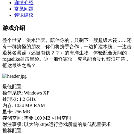
详情介绍
常见问题
评论建议
游戏介绍
整个世界，洪水滔天。陪伴你的，只剩下一艘超级木筏……还
有一群搞怪的朋友！你们将携手合作，一边扩建木筏，一边击
退莫名暴躁（还挺有钱？？）的海洋生物，体验配合无间的
roguelike射击冒险。这一船怪家伙，究竟能否驶过骇浪狂涛，
抵达最终之岛？
最低配置:
操作系统: Windows XP
处理器: 1.2 GHz
内存: 1024 MB RAM
显卡: 256 MB
存储空间: 需要 100 MB 可用空间
附注事项: 以大约60fps运行游戏所需的最低配置要求
推荐配置: