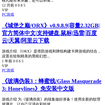
模式能带来乐趣，还可以和客...
12 月前
0
0
8
5
VIP
PC游戏
《城堡之巅/ORX》v0.9.8.9|容量2.32GB|
官方简体中文|支持键盘.鼠标|迅雷|百度
云|天翼|阿里云下载
游戏介绍 《ORX》是塔防游戏和牌组构建卡牌游戏的结合，
设置在绘制精美的黑暗幻想...
1 年前
0
0
6
5
VIP
PC游戏
《玻璃伪装3：蜂蜜线/Glass Masquerade
3: Honeylines》免安装中文版
游戏介绍 为《玻璃伪装》的续集做好准备！使用全新的纹理
玻璃片，让自己沉浸在彩绘玻...