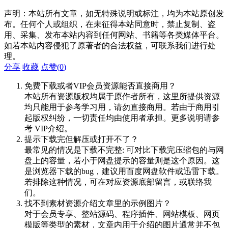
声明：本站所有文章，如无特殊说明或标注，均为本站原创发
布。任何个人或组织，在未征得本站同意时，禁止复制、盗
用、采集、发布本站内容到任何网站、书籍等各类媒体平台。
如若本站内容侵犯了原著者的合法权益，可联系我们进行处
理。
分享
收藏
点赞(
0
)
免费下载或者VIP会员资源能否直接商用？
本站所有资源版权均属于原作者所有，这里所提供资源
均只能用于参考学习用，请勿直接商用。若由于商用引
起版权纠纷，一切责任均由使用者承担。更多说明请参
考 VIP介绍。
提示下载完但解压或打开不了？
最常见的情况是下载不完整: 可对比下载完压缩包的与网
盘上的容量，若小于网盘提示的容量则是这个原因。这
是浏览器下载的bug，建议用百度网盘软件或迅雷下载。
若排除这种情况，可在对应资源底部留言，或联络我
们。
找不到素材资源介绍文章里的示例图片？
对于会员专享、整站源码、程序插件、网站模板、网页
模版等类型的素材，文章内用于介绍的图片通常并不包