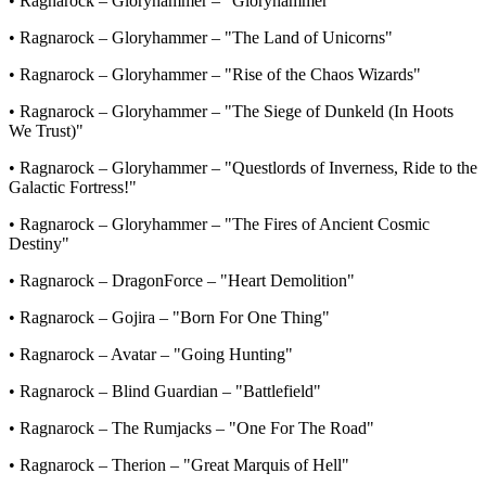
• Ragnarock – Gloryhammer – "Gloryhammer"
• Ragnarock – Gloryhammer – "The Land of Unicorns"
• Ragnarock – Gloryhammer – "Rise of the Chaos Wizards"
• Ragnarock – Gloryhammer – "The Siege of Dunkeld (In Hoots
We Trust)"
• Ragnarock – Gloryhammer – "Questlords of Inverness, Ride to the
Galactic Fortress!"
• Ragnarock – Gloryhammer – "The Fires of Ancient Cosmic
Destiny"
• Ragnarock – DragonForce – "Heart Demolition"
• Ragnarock – Gojira – "Born For One Thing"
• Ragnarock – Avatar – "Going Hunting"
• Ragnarock – Blind Guardian – "Battlefield"
• Ragnarock – The Rumjacks – "One For The Road"
• Ragnarock – Therion – "Great Marquis of Hell"