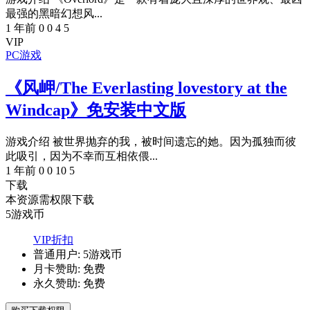
最强的黑暗幻想风...
1 年前
0
0
4
5
VIP
PC游戏
《风岬/The Everlasting lovestory at the
Windcap》免安装中文版
游戏介绍 被世界抛弃的我，被时间遗忘的她。因为孤独而彼
此吸引，因为不幸而互相依偎...
1 年前
0
0
10
5
下载
本资源需权限下载
5
游戏币
VIP折扣
普通用户:
5游戏币
月卡赞助:
免费
永久赞助:
免费