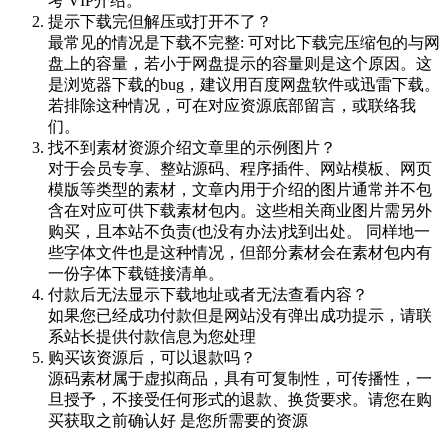
考 VIP介绍。
提示下载完但解压或打开不了？
最常见的情况是下载不完整: 可对比下载完压缩包的与网
盘上的容量，若小于网盘提示的容量则是这个原因。这
是浏览器下载的bug，建议用百度网盘软件或迅雷下载。
若排除这种情况，可在对应资源底部留言，或联络我
们。
找不到素材资源介绍文章里的示例图片？
对于会员专享、整站源码、程序插件、网站模板、网页
模版等类型的素材，文章内用于介绍的图片通常并不包
含在对应可供下载素材包内。这些相关商业图片需另外
购买，且本站不负责(也没有办法)找到出处。 同样地一
些字体文件也是这种情况，但部分素材会在素材包内有
一份字体下载链接清单。
付款后无法显示下载地址或者无法查看内容？
如果您已经成功付款但是网站没有弹出成功提示，请联
系站长提供付款信息为您处理
购买该资源后，可以退款吗？
源码素材属于虚拟商品，具有可复制性，可传播性，一
旦授予，不接受任何形式的退款、换货要求。请您在购
买获取之前确认好 是您所需要的资源