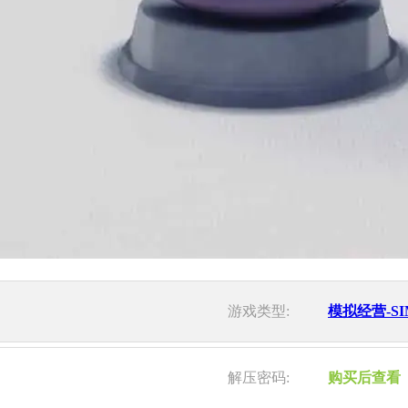
游戏类型:
模拟经营-SI
解压密码:
购买后查看