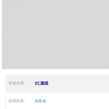
资源分类:
PC游戏
游戏容量:
1.11 G