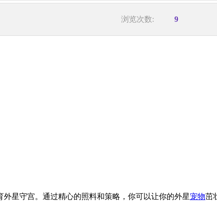
浏览次数:
9
育外星守宫。通过精心的照料和策略，你可以让你的外星
宠物
茁