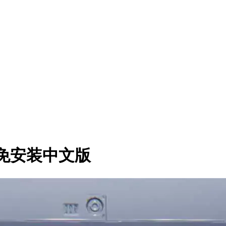
o》免安装中文版