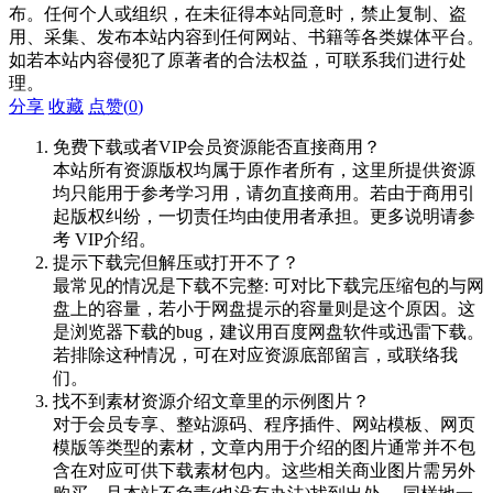
布。任何个人或组织，在未征得本站同意时，禁止复制、盗
用、采集、发布本站内容到任何网站、书籍等各类媒体平台。
如若本站内容侵犯了原著者的合法权益，可联系我们进行处
理。
分享
收藏
点赞(
0
)
免费下载或者VIP会员资源能否直接商用？
本站所有资源版权均属于原作者所有，这里所提供资源
均只能用于参考学习用，请勿直接商用。若由于商用引
起版权纠纷，一切责任均由使用者承担。更多说明请参
考 VIP介绍。
提示下载完但解压或打开不了？
最常见的情况是下载不完整: 可对比下载完压缩包的与网
盘上的容量，若小于网盘提示的容量则是这个原因。这
是浏览器下载的bug，建议用百度网盘软件或迅雷下载。
若排除这种情况，可在对应资源底部留言，或联络我
们。
找不到素材资源介绍文章里的示例图片？
对于会员专享、整站源码、程序插件、网站模板、网页
模版等类型的素材，文章内用于介绍的图片通常并不包
含在对应可供下载素材包内。这些相关商业图片需另外