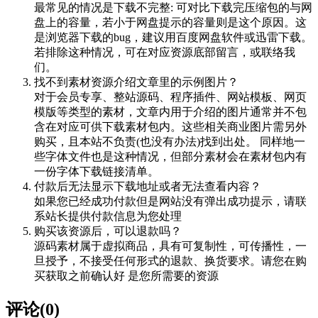
最常见的情况是下载不完整: 可对比下载完压缩包的与网
盘上的容量，若小于网盘提示的容量则是这个原因。这
是浏览器下载的bug，建议用百度网盘软件或迅雷下载。
若排除这种情况，可在对应资源底部留言，或联络我
们。
找不到素材资源介绍文章里的示例图片？
对于会员专享、整站源码、程序插件、网站模板、网页
模版等类型的素材，文章内用于介绍的图片通常并不包
含在对应可供下载素材包内。这些相关商业图片需另外
购买，且本站不负责(也没有办法)找到出处。 同样地一
些字体文件也是这种情况，但部分素材会在素材包内有
一份字体下载链接清单。
付款后无法显示下载地址或者无法查看内容？
如果您已经成功付款但是网站没有弹出成功提示，请联
系站长提供付款信息为您处理
购买该资源后，可以退款吗？
源码素材属于虚拟商品，具有可复制性，可传播性，一
旦授予，不接受任何形式的退款、换货要求。请您在购
买获取之前确认好 是您所需要的资源
评论(0)