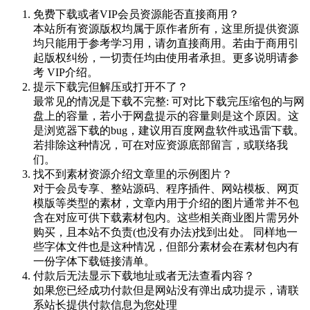
免费下载或者VIP会员资源能否直接商用？
本站所有资源版权均属于原作者所有，这里所提供资源
均只能用于参考学习用，请勿直接商用。若由于商用引
起版权纠纷，一切责任均由使用者承担。更多说明请参
考 VIP介绍。
提示下载完但解压或打开不了？
最常见的情况是下载不完整: 可对比下载完压缩包的与网
盘上的容量，若小于网盘提示的容量则是这个原因。这
是浏览器下载的bug，建议用百度网盘软件或迅雷下载。
若排除这种情况，可在对应资源底部留言，或联络我
们。
找不到素材资源介绍文章里的示例图片？
对于会员专享、整站源码、程序插件、网站模板、网页
模版等类型的素材，文章内用于介绍的图片通常并不包
含在对应可供下载素材包内。这些相关商业图片需另外
购买，且本站不负责(也没有办法)找到出处。 同样地一
些字体文件也是这种情况，但部分素材会在素材包内有
一份字体下载链接清单。
付款后无法显示下载地址或者无法查看内容？
如果您已经成功付款但是网站没有弹出成功提示，请联
系站长提供付款信息为您处理