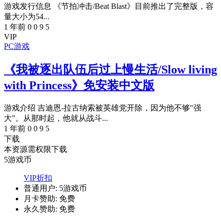
游戏发行信息 《节拍冲击/Beat Blast》目前推出了完整版，容
量大小为54...
1 年前
0
0
9
5
VIP
PC游戏
《我被逐出队伍后过上慢生活/Slow living
with Princess》免安装中文版
游戏介绍 吉迪恩-拉古纳索被英雄党开除，因为他不够"强
大”。从那时起，他就从战斗...
1 年前
0
0
9
5
下载
本资源需权限下载
5
游戏币
VIP折扣
普通用户:
5游戏币
月卡赞助:
免费
永久赞助:
免费