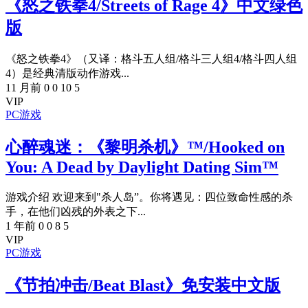
《怒之铁拳4/Streets of Rage 4》中文绿色
版
《怒之铁拳4》（又译：格斗五人组/格斗三人组4/格斗四人组
4）是经典清版动作游戏...
11 月前
0
0
10
5
VIP
PC游戏
心醉魂迷：《黎明杀机》™/Hooked on
You: A Dead by Daylight Dating Sim™
游戏介绍 欢迎来到"杀人岛”。你将遇见：四位致命性感的杀
手，在他们凶残的外表之下...
1 年前
0
0
8
5
VIP
PC游戏
《节拍冲击/Beat Blast》免安装中文版