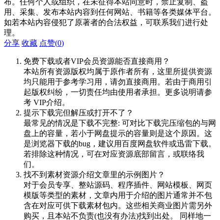
布。任何个人或组织，在未征得本站同意时，禁止复制、盗
用、采集、发布本站内容到任何网站、书籍等各类媒体平台。
如若本站内容侵犯了原著者的合法权益，可联系我们进行处
理。
分享
收藏
点赞(
0
)
免费下载或者VIP会员资源能否直接商用？
本站所有资源版权均属于原作者所有，这里所提供资源
均只能用于参考学习用，请勿直接商用。若由于商用引
起版权纠纷，一切责任均由使用者承担。更多说明请参
考 VIP介绍。
提示下载完但解压或打开不了？
最常见的情况是下载不完整: 可对比下载完压缩包的与网
盘上的容量，若小于网盘提示的容量则是这个原因。这
是浏览器下载的bug，建议用百度网盘软件或迅雷下载。
若排除这种情况，可在对应资源底部留言，或联络我
们。
找不到素材资源介绍文章里的示例图片？
对于会员专享、整站源码、程序插件、网站模板、网页
模版等类型的素材，文章内用于介绍的图片通常并不包
含在对应可供下载素材包内。这些相关商业图片需另外
购买，且本站不负责(也没有办法)找到出处。 同样地一