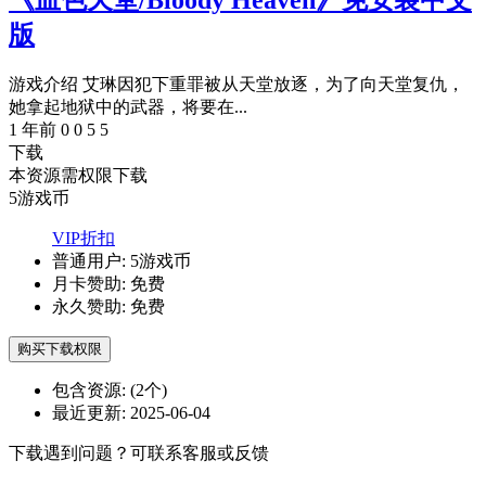
《血色天堂/Bloody Heaven》免安装中文
版
游戏介绍 艾琳因犯下重罪被从天堂放逐，为了向天堂复仇，
她拿起地狱中的武器，将要在...
1 年前
0
0
5
5
下载
本资源需权限下载
5
游戏币
VIP折扣
普通用户:
5游戏币
月卡赞助:
免费
永久赞助:
免费
购买下载权限
包含资源:
(2个)
最近更新:
2025-06-04
下载遇到问题？可联系客服或反馈