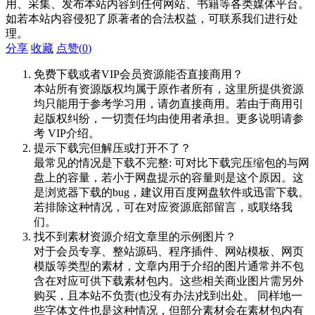
用、采集、发布本站内容到任何网站、书籍等各类媒体平台。
如若本站内容侵犯了原著者的合法权益，可联系我们进行处
理。
分享
收藏
点赞(
0
)
免费下载或者VIP会员资源能否直接商用？
本站所有资源版权均属于原作者所有，这里所提供资源
均只能用于参考学习用，请勿直接商用。若由于商用引
起版权纠纷，一切责任均由使用者承担。更多说明请参
考 VIP介绍。
提示下载完但解压或打开不了？
最常见的情况是下载不完整: 可对比下载完压缩包的与网
盘上的容量，若小于网盘提示的容量则是这个原因。这
是浏览器下载的bug，建议用百度网盘软件或迅雷下载。
若排除这种情况，可在对应资源底部留言，或联络我
们。
找不到素材资源介绍文章里的示例图片？
对于会员专享、整站源码、程序插件、网站模板、网页
模版等类型的素材，文章内用于介绍的图片通常并不包
含在对应可供下载素材包内。这些相关商业图片需另外
购买，且本站不负责(也没有办法)找到出处。 同样地一
些字体文件也是这种情况，但部分素材会在素材包内有