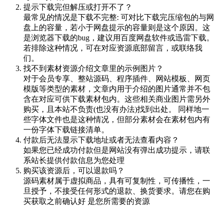
提示下载完但解压或打开不了？
最常见的情况是下载不完整: 可对比下载完压缩包的与网
盘上的容量，若小于网盘提示的容量则是这个原因。这
是浏览器下载的bug，建议用百度网盘软件或迅雷下载。
若排除这种情况，可在对应资源底部留言，或联络我
们。
找不到素材资源介绍文章里的示例图片？
对于会员专享、整站源码、程序插件、网站模板、网页
模版等类型的素材，文章内用于介绍的图片通常并不包
含在对应可供下载素材包内。这些相关商业图片需另外
购买，且本站不负责(也没有办法)找到出处。 同样地一
些字体文件也是这种情况，但部分素材会在素材包内有
一份字体下载链接清单。
付款后无法显示下载地址或者无法查看内容？
如果您已经成功付款但是网站没有弹出成功提示，请联
系站长提供付款信息为您处理
购买该资源后，可以退款吗？
源码素材属于虚拟商品，具有可复制性，可传播性，一
旦授予，不接受任何形式的退款、换货要求。请您在购
买获取之前确认好 是您所需要的资源