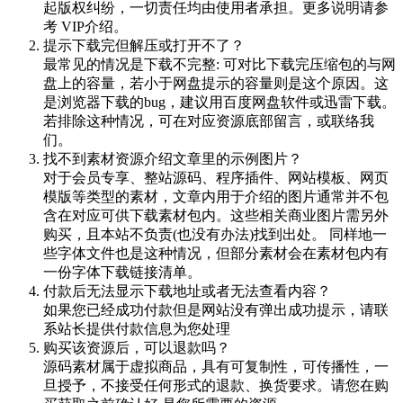
起版权纠纷，一切责任均由使用者承担。更多说明请参
考 VIP介绍。
提示下载完但解压或打开不了？
最常见的情况是下载不完整: 可对比下载完压缩包的与网
盘上的容量，若小于网盘提示的容量则是这个原因。这
是浏览器下载的bug，建议用百度网盘软件或迅雷下载。
若排除这种情况，可在对应资源底部留言，或联络我
们。
找不到素材资源介绍文章里的示例图片？
对于会员专享、整站源码、程序插件、网站模板、网页
模版等类型的素材，文章内用于介绍的图片通常并不包
含在对应可供下载素材包内。这些相关商业图片需另外
购买，且本站不负责(也没有办法)找到出处。 同样地一
些字体文件也是这种情况，但部分素材会在素材包内有
一份字体下载链接清单。
付款后无法显示下载地址或者无法查看内容？
如果您已经成功付款但是网站没有弹出成功提示，请联
系站长提供付款信息为您处理
购买该资源后，可以退款吗？
源码素材属于虚拟商品，具有可复制性，可传播性，一
旦授予，不接受任何形式的退款、换货要求。请您在购