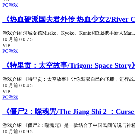
PC游戏
《热血硬派国夫君外传 热血少女2/River City
游戏介绍 河城女孩Misako、Kyoko、Kunio和Riki携手新人Mari..
10 月前
0
0
7
5
VIP
PC游戏
《特里贡：太空故事/Trigon: Space St
游戏介绍 《特里贡：太空故事》让你驾驭自己的飞船，进行战术
10 月前
0
0
4
5
VIP
PC游戏
《僵尸2：噬魂咒/The Jiang Shi 2 ：Cur
游戏介绍 《僵尸2：噬魂咒》是一款结合了中国民间传说与神秘
10 月前
0
0
9
5