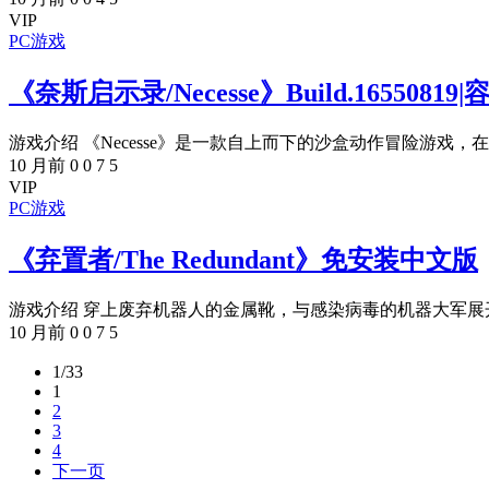
VIP
PC游戏
《奈斯启示录/Necesse》Build.165508
游戏介绍 《Necesse》是一款自上而下的沙盒动作冒险游戏，在
10 月前
0
0
7
5
VIP
PC游戏
《弃置者/The Redundant》免安装中文版
游戏介绍 穿上废弃机器人的金属靴，与感染病毒的机器大军展开
10 月前
0
0
7
5
1/33
1
2
3
4
下一页