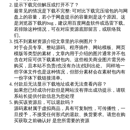
提示下载完但解压或打开不了？
最常见的情况是下载不完整: 可对比下载完压缩包的与网
盘上的容量，若小于网盘提示的容量则是这个原因。这
是浏览器下载的bug，建议用百度网盘软件或迅雷下载。
若排除这种情况，可在对应资源底部留言，或联络我
们。
找不到素材资源介绍文章里的示例图片？
对于会员专享、整站源码、程序插件、网站模板、网页
模版等类型的素材，文章内用于介绍的图片通常并不包
含在对应可供下载素材包内。这些相关商业图片需另外
购买，且本站不负责(也没有办法)找到出处。 同样地一
些字体文件也是这种情况，但部分素材会在素材包内有
一份字体下载链接清单。
付款后无法显示下载地址或者无法查看内容？
如果您已经成功付款但是网站没有弹出成功提示，请联
系站长提供付款信息为您处理
购买该资源后，可以退款吗？
源码素材属于虚拟商品，具有可复制性，可传播性，一
旦授予，不接受任何形式的退款、换货要求。请您在购
买获取之前确认好 是您所需要的资源