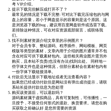
考 VIP介绍。
提示下载完但解压或打开不了？
最常见的情况是下载不完整: 可对比下载完压缩包的与网
盘上的容量，若小于网盘提示的容量则是这个原因。这
是浏览器下载的bug，建议用百度网盘软件或迅雷下载。
若排除这种情况，可在对应资源底部留言，或联络我
们。
找不到素材资源介绍文章里的示例图片？
对于会员专享、整站源码、程序插件、网站模板、网页
模版等类型的素材，文章内用于介绍的图片通常并不包
含在对应可供下载素材包内。这些相关商业图片需另外
购买，且本站不负责(也没有办法)找到出处。 同样地一
些字体文件也是这种情况，但部分素材会在素材包内有
一份字体下载链接清单。
付款后无法显示下载地址或者无法查看内容？
如果您已经成功付款但是网站没有弹出成功提示，请联
系站长提供付款信息为您处理
购买该资源后，可以退款吗？
源码素材属于虚拟商品，具有可复制性，可传播性，一
旦授予，不接受任何形式的退款、换货要求。请您在购
买获取之前确认好 是您所需要的资源