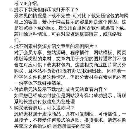
考 VIP介绍。
提示下载完但解压或打开不了？
最常见的情况是下载不完整: 可对比下载完压缩包的与网
盘上的容量，若小于网盘提示的容量则是这个原因。这
是浏览器下载的bug，建议用百度网盘软件或迅雷下载。
若排除这种情况，可在对应资源底部留言，或联络我
们。
找不到素材资源介绍文章里的示例图片？
对于会员专享、整站源码、程序插件、网站模板、网页
模版等类型的素材，文章内用于介绍的图片通常并不包
含在对应可供下载素材包内。这些相关商业图片需另外
购买，且本站不负责(也没有办法)找到出处。 同样地一
些字体文件也是这种情况，但部分素材会在素材包内有
一份字体下载链接清单。
付款后无法显示下载地址或者无法查看内容？
如果您已经成功付款但是网站没有弹出成功提示，请联
系站长提供付款信息为您处理
购买该资源后，可以退款吗？
源码素材属于虚拟商品，具有可复制性，可传播性，一
旦授予，不接受任何形式的退款、换货要求。请您在购
买获取之前确认好 是您所需要的资源