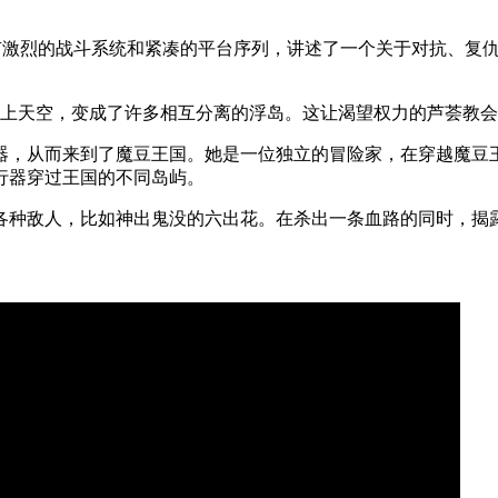
游戏，具有激烈的战斗系统和紧凑的平台序列，讲述了一个关于对抗、
，升上天空，变成了许多相互分离的浮岛。这让渴望权力的芦荟教
器，从而来到了魔豆王国。她是一位独立的冒险家，在穿越魔豆
行器穿过王国的不同岛屿。
各种敌人，比如神出鬼没的六出花。在杀出一条血路的同时，揭