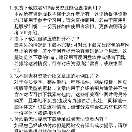
免费下载或者VIP会员资源能否直接商用？
本站所有资源版权均属于原作者所有，这里所提供资源
均只能用于参考学习用，请勿直接商用。若由于商用引
起版权纠纷，一切责任均由使用者承担。更多说明请参
考 VIP介绍。
提示下载完但解压或打开不了？
最常见的情况是下载不完整: 可对比下载完压缩包的与网
盘上的容量，若小于网盘提示的容量则是这个原因。这
是浏览器下载的bug，建议用百度网盘软件或迅雷下载。
若排除这种情况，可在对应资源底部留言，或联络我
们。
找不到素材资源介绍文章里的示例图片？
对于会员专享、整站源码、程序插件、网站模板、网页
模版等类型的素材，文章内用于介绍的图片通常并不包
含在对应可供下载素材包内。这些相关商业图片需另外
购买，且本站不负责(也没有办法)找到出处。 同样地一
些字体文件也是这种情况，但部分素材会在素材包内有
一份字体下载链接清单。
付款后无法显示下载地址或者无法查看内容？
如果您已经成功付款但是网站没有弹出成功提示，请联
系站长提供付款信息为您处理