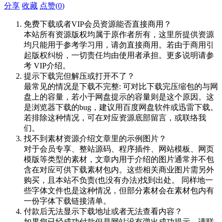
分享
收藏
点赞(
0
)
免费下载或者VIP会员资源能否直接商用？
本站所有资源版权均属于原作者所有，这里所提供资源
均只能用于参考学习用，请勿直接商用。若由于商用引
起版权纠纷，一切责任均由使用者承担。更多说明请参
考 VIP介绍。
提示下载完但解压或打开不了？
最常见的情况是下载不完整: 可对比下载完压缩包的与网
盘上的容量，若小于网盘提示的容量则是这个原因。这
是浏览器下载的bug，建议用百度网盘软件或迅雷下载。
若排除这种情况，可在对应资源底部留言，或联络我
们。
找不到素材资源介绍文章里的示例图片？
对于会员专享、整站源码、程序插件、网站模板、网页
模版等类型的素材，文章内用于介绍的图片通常并不包
含在对应可供下载素材包内。这些相关商业图片需另外
购买，且本站不负责(也没有办法)找到出处。 同样地一
些字体文件也是这种情况，但部分素材会在素材包内有
一份字体下载链接清单。
付款后无法显示下载地址或者无法查看内容？
如果您已经成功付款但是网站没有弹出成功提示，请联