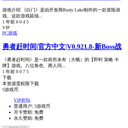
游戏介绍 《白门》是由开发商Rusty Lake制作的一款冒险游
戏。这款游戏延续...
1 年前
0
0
4
5
VIP
PC游戏
勇者赶时间|官方中文|V0.921.8-新Boss战
《勇者赶时间》是一款前所未有（大概）的【即时 策略 卡
牌】游戏。八位角色、两人同...
1 年前
0
0
7
5
下载
本资源需权限下载
5
游戏币
VIP折扣
普通用户:
5游戏币
月卡赞助:
免费
永久赞助:
免费