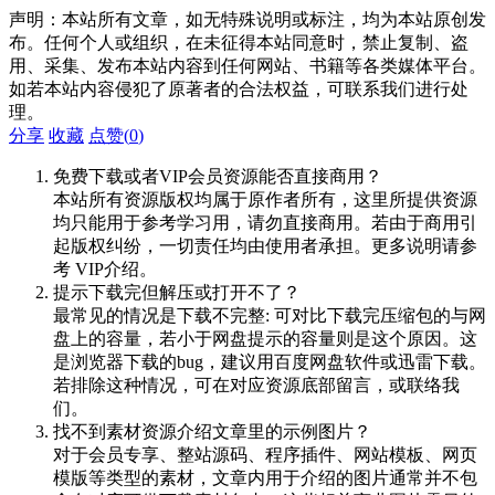
声明：本站所有文章，如无特殊说明或标注，均为本站原创发
布。任何个人或组织，在未征得本站同意时，禁止复制、盗
用、采集、发布本站内容到任何网站、书籍等各类媒体平台。
如若本站内容侵犯了原著者的合法权益，可联系我们进行处
理。
分享
收藏
点赞(
0
)
免费下载或者VIP会员资源能否直接商用？
本站所有资源版权均属于原作者所有，这里所提供资源
均只能用于参考学习用，请勿直接商用。若由于商用引
起版权纠纷，一切责任均由使用者承担。更多说明请参
考 VIP介绍。
提示下载完但解压或打开不了？
最常见的情况是下载不完整: 可对比下载完压缩包的与网
盘上的容量，若小于网盘提示的容量则是这个原因。这
是浏览器下载的bug，建议用百度网盘软件或迅雷下载。
若排除这种情况，可在对应资源底部留言，或联络我
们。
找不到素材资源介绍文章里的示例图片？
对于会员专享、整站源码、程序插件、网站模板、网页
模版等类型的素材，文章内用于介绍的图片通常并不包