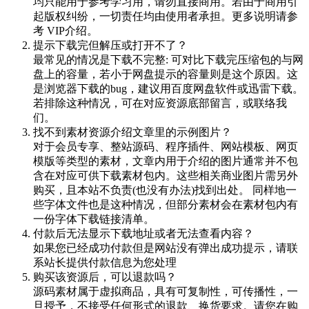
均只能用于参考学习用，请勿直接商用。若由于商用引
起版权纠纷，一切责任均由使用者承担。更多说明请参
考 VIP介绍。
提示下载完但解压或打开不了？
最常见的情况是下载不完整: 可对比下载完压缩包的与网
盘上的容量，若小于网盘提示的容量则是这个原因。这
是浏览器下载的bug，建议用百度网盘软件或迅雷下载。
若排除这种情况，可在对应资源底部留言，或联络我
们。
找不到素材资源介绍文章里的示例图片？
对于会员专享、整站源码、程序插件、网站模板、网页
模版等类型的素材，文章内用于介绍的图片通常并不包
含在对应可供下载素材包内。这些相关商业图片需另外
购买，且本站不负责(也没有办法)找到出处。 同样地一
些字体文件也是这种情况，但部分素材会在素材包内有
一份字体下载链接清单。
付款后无法显示下载地址或者无法查看内容？
如果您已经成功付款但是网站没有弹出成功提示，请联
系站长提供付款信息为您处理
购买该资源后，可以退款吗？
源码素材属于虚拟商品，具有可复制性，可传播性，一
旦授予，不接受任何形式的退款、换货要求。请您在购