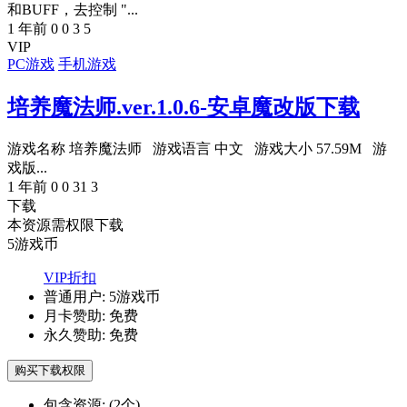
和BUFF，去控制 "...
1 年前
0
0
3
5
VIP
PC游戏
手机游戏
培养魔法师.ver.1.0.6-安卓魔改版下载
游戏名称 培养魔法师 游戏语言 中文 游戏大小 57.59M 游
戏版...
1 年前
0
0
31
3
下载
本资源需权限下载
5
游戏币
VIP折扣
普通用户:
5游戏币
月卡赞助:
免费
永久赞助:
免费
购买下载权限
包含资源:
(2个)