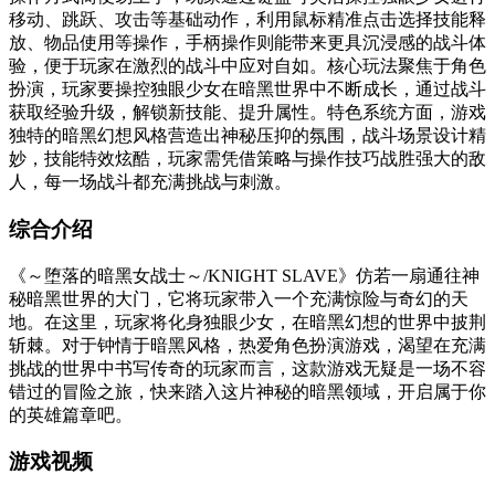
移动、跳跃、攻击等基础动作，利用鼠标精准点击选择技能释
放、物品使用等操作，手柄操作则能带来更具沉浸感的战斗体
验，便于玩家在激烈的战斗中应对自如。核心玩法聚焦于角色
扮演，玩家要操控独眼少女在暗黑世界中不断成长，通过战斗
获取经验升级，解锁新技能、提升属性。特色系统方面，游戏
独特的暗黑幻想风格营造出神秘压抑的氛围，战斗场景设计精
妙，技能特效炫酷，玩家需凭借策略与操作技巧战胜强大的敌
人，每一场战斗都充满挑战与刺激。
综合介绍
《～堕落的暗黑女战士～/KNIGHT SLAVE》仿若一扇通往神
秘暗黑世界的大门，它将玩家带入一个充满惊险与奇幻的天
地。在这里，玩家将化身独眼少女，在暗黑幻想的世界中披荆
斩棘。对于钟情于暗黑风格，热爱角色扮演游戏，渴望在充满
挑战的世界中书写传奇的玩家而言，这款游戏无疑是一场不容
错过的冒险之旅，快来踏入这片神秘的暗黑领域，开启属于你
的英雄篇章吧。
游戏视频