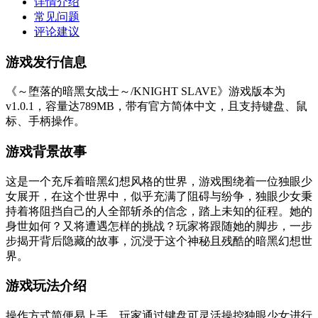
详情介绍
常见问题
评论建议
游戏发行信息
《～堕落的暗黑女战士～/KNIGHT SLAVE》游戏版本为
v1.0.1，容量达789MB，带有官方简体中文，且支持键盘、鼠
标、手柄操作。
游戏背景故事
这是一个充斥着暗黑幻想风格的世界，游戏围绕着一位独眼少
女展开，在这个世界中，似乎充满了阻碍与纷争，独眼少女秉
持着将阻挡自己的人全部斩杀的信念，踏上未知的征程。她的
身世如何？又将遭遇怎样的挑战？玩家将跟随她的脚步，一步
步揭开背后隐藏的故事，沉浸于这个神秘且残酷的暗黑幻想世
界。
游戏玩法介绍
操作方式简便易上手，玩家通过键盘可灵活操控独眼少女进行