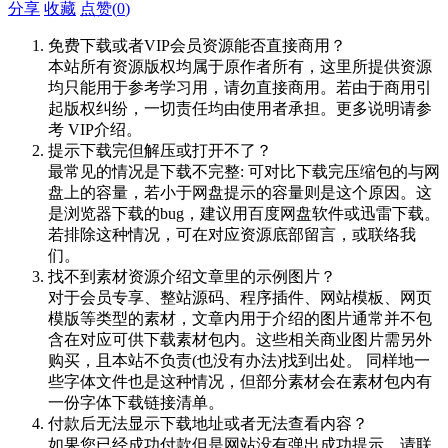
分享
收藏
点赞(
0
)
免费下载或者VIP会员资源能否直接商用？
本站所有资源版权均属于原作者所有，这里所提供资源
均只能用于参考学习用，请勿直接商用。若由于商用引
起版权纠纷，一切责任均由使用者承担。更多说明请参
考 VIP介绍。
提示下载完但解压或打开不了？
最常见的情况是下载不完整: 可对比下载完压缩包的与网
盘上的容量，若小于网盘提示的容量则是这个原因。这
是浏览器下载的bug，建议用百度网盘软件或迅雷下载。
若排除这种情况，可在对应资源底部留言，或联络我
们。
找不到素材资源介绍文章里的示例图片？
对于会员专享、整站源码、程序插件、网站模板、网页
模版等类型的素材，文章内用于介绍的图片通常并不包
含在对应可供下载素材包内。这些相关商业图片需另外
购买，且本站不负责(也没有办法)找到出处。 同样地一
些字体文件也是这种情况，但部分素材会在素材包内有
一份字体下载链接清单。
付款后无法显示下载地址或者无法查看内容？
如果您已经成功付款但是网站没有弹出成功提示，请联