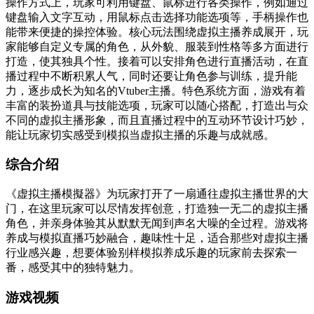
操作方式上，玩家可利用键盘、鼠标进行各类操作，例如通过
键盘输入文字互动，用鼠标点击选择功能选项等，手柄操作也
能带来便捷的操控体验。核心玩法围绕虚拟主播养成展开，玩
家能够自定义专属的角色，从外貌、服装到性格等多方面进行
打造，使其独具个性。接着可以安排角色进行直播活动，在直
播过程中不断积累人气，同时还要让角色参与训练，提升能
力，逐步成长为知名的Vtuber主播。特色系统方面，游戏有着
丰富的装扮道具与技能选项，玩家可以随心搭配，打造出与众
不同的虚拟主播形象，而且直播过程中的互动环节设计巧妙，
能让玩家切实感受到模拟当虚拟主播的乐趣与成就感。
综合介绍
《虚拟主播模擬器》为玩家打开了一扇通往虚拟主播世界的大
门，在这里玩家可以尽情发挥创意，打造独一无二的虚拟主播
角色，并亲身体验其从默默无闻到声名大噪的全过程。游戏将
养成与模拟直播巧妙融合，趣味性十足，适合那些对虚拟主播
行业感兴趣，想要体验别样模拟养成乐趣的玩家前去探索一
番，感受其中的独特魅力。
游戏视频