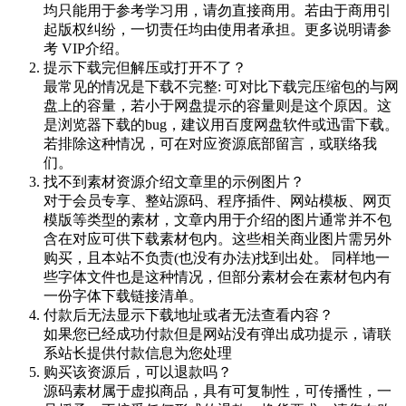
均只能用于参考学习用，请勿直接商用。若由于商用引
起版权纠纷，一切责任均由使用者承担。更多说明请参
考 VIP介绍。
提示下载完但解压或打开不了？
最常见的情况是下载不完整: 可对比下载完压缩包的与网
盘上的容量，若小于网盘提示的容量则是这个原因。这
是浏览器下载的bug，建议用百度网盘软件或迅雷下载。
若排除这种情况，可在对应资源底部留言，或联络我
们。
找不到素材资源介绍文章里的示例图片？
对于会员专享、整站源码、程序插件、网站模板、网页
模版等类型的素材，文章内用于介绍的图片通常并不包
含在对应可供下载素材包内。这些相关商业图片需另外
购买，且本站不负责(也没有办法)找到出处。 同样地一
些字体文件也是这种情况，但部分素材会在素材包内有
一份字体下载链接清单。
付款后无法显示下载地址或者无法查看内容？
如果您已经成功付款但是网站没有弹出成功提示，请联
系站长提供付款信息为您处理
购买该资源后，可以退款吗？
源码素材属于虚拟商品，具有可复制性，可传播性，一