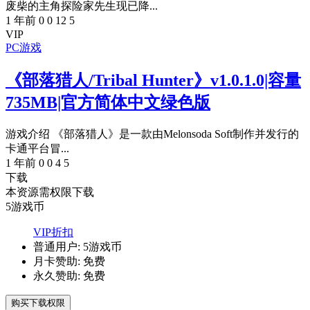
废柴的主角探险家先生现已降...
1 年前
0
0
12
5
VIP
PC游戏
《部落猎人/Tribal Hunter》v1.0.1.0|容量
735MB|官方简体中文绿色版
游戏介绍 《部落猎人》是一款由Melonsoda Soft制作并发行的
卡通平台冒...
1 年前
0
0
4
5
下载
本资源需权限下载
5
游戏币
VIP折扣
普通用户:
5游戏币
月卡赞助:
免费
永久赞助:
免费
购买下载权限