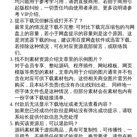
均只能用于参考学习用，请勿直接商用。若由于商用引
起版权纠纷，一切责任均由使用者承担。更多说明请参
考 VIP介绍。
提示下载完但解压或打开不了？
最常见的情况是下载不完整: 可对比下载完压缩包的与网
盘上的容量，若小于网盘提示的容量则是这个原因。这
是浏览器下载的bug，建议用百度网盘软件或迅雷下载。
若排除这种情况，可在对应资源底部留言，或联络我
们。
找不到素材资源介绍文章里的示例图片？
对于会员专享、整站源码、程序插件、网站模板、网页
模版等类型的素材，文章内用于介绍的图片通常并不包
含在对应可供下载素材包内。这些相关商业图片需另外
购买，且本站不负责(也没有办法)找到出处。 同样地一
些字体文件也是这种情况，但部分素材会在素材包内有
一份字体下载链接清单。
付款后无法显示下载地址或者无法查看内容？
如果您已经成功付款但是网站没有弹出成功提示，请联
系站长提供付款信息为您处理
购买该资源后，可以退款吗？
源码素材属于虚拟商品，具有可复制性，可传播性，一
旦授予，不接受任何形式的退款、换货要求。请您在购