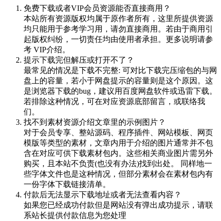
免费下载或者VIP会员资源能否直接商用？
本站所有资源版权均属于原作者所有，这里所提供资源
均只能用于参考学习用，请勿直接商用。若由于商用引
起版权纠纷，一切责任均由使用者承担。更多说明请参
考 VIP介绍。
提示下载完但解压或打开不了？
最常见的情况是下载不完整: 可对比下载完压缩包的与网
盘上的容量，若小于网盘提示的容量则是这个原因。这
是浏览器下载的bug，建议用百度网盘软件或迅雷下载。
若排除这种情况，可在对应资源底部留言，或联络我
们。
找不到素材资源介绍文章里的示例图片？
对于会员专享、整站源码、程序插件、网站模板、网页
模版等类型的素材，文章内用于介绍的图片通常并不包
含在对应可供下载素材包内。这些相关商业图片需另外
购买，且本站不负责(也没有办法)找到出处。 同样地一
些字体文件也是这种情况，但部分素材会在素材包内有
一份字体下载链接清单。
付款后无法显示下载地址或者无法查看内容？
如果您已经成功付款但是网站没有弹出成功提示，请联
系站长提供付款信息为您处理